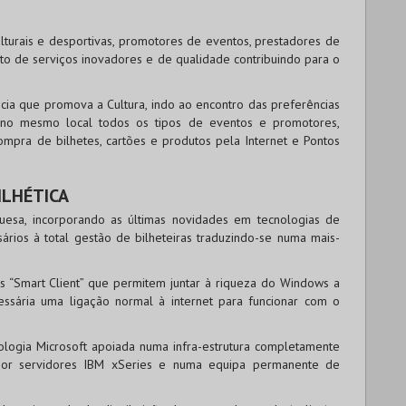
lturais e desportivas, promotores de eventos, prestadores de
nto de serviços inovadores e de qualidade contribuindo para o
ia que promova a Cultura, indo ao encontro das preferências
 no mesmo local todos os tipos de eventos e promotores,
ompra de bilhetes, cartões e produtos pela Internet e Pontos
ILHÉTICA
uesa, incorporando as últimas novidades em tecnologias de
ários à total gestão de bilheteiras traduzindo-se numa mais-
s “Smart Client” que permitem juntar à riqueza do Windows a
essária uma ligação normal à internet para funcionar com o
nologia Microsoft apoiada numa infra-estrutura completamente
 por servidores IBM xSeries e numa equipa permanente de