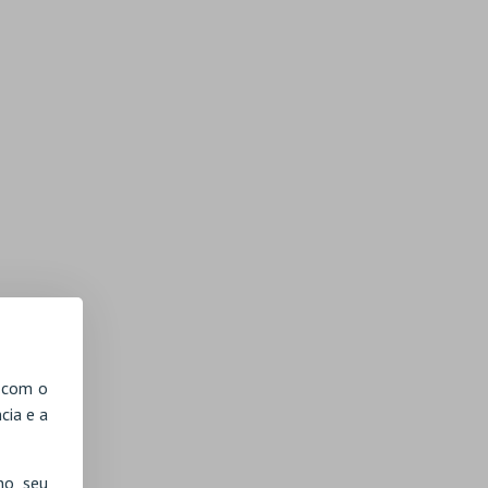
, com o
cia e a
no seu