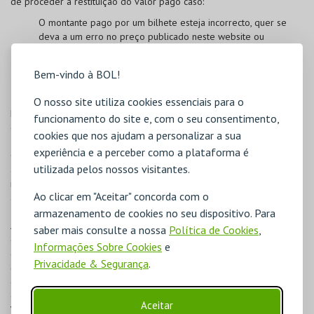
de proceder à restituição do valor pago caso:
O montante pago por um bilhete esteja incorrecto, quer se
deva a um erro no preço publicado neste website ou
comunicado de outra forma;
Consiga adquirir um bilhete antes da sua data de venda;
Bem-vindo à BOL!
Consiga adquirir um bilhete que não deveria ter sido colocado
à venda;
O nosso site utiliza cookies essenciais para o
Esta medida será aplicável quer o erro se deva a uma falha humana
funcionamento do site e, com o seu consentimento,
ou a uma falha técnica na plataforma BOL.
cookies que nos ajudam a personalizar a sua
experiência e a perceber como a plataforma é
O utilizador registado na
BOL
é responsável pelos seus dados de
utilizada pelos nossos visitantes.
acesso, devendo garantir a confidencialidade dos mesmos. É
igualmente responsável pelos seus dados pessoais e devida
Ao clicar em "Aceitar" concorda com o
atualização.
armazenamento de cookies no seu dispositivo. Para
Ao assinalar "LI E ACEITO AS CONDIÇÕES GERAIS", o cliente expressa
saber mais consulte a nossa
Política de Cookies
,
o seu consentimento, livre e informado, através do qual aceita que
Informações Sobre Cookies
e
os seus dados pessoais sejam utilizados pela Opiniões Verificadas
Privacidade & Segurança
.
(empresa externa, terceira) para recolher a sua avaliação após a
compra. A Opiniões Verificadas usará os dados dos clientes única e
exclusivamente para as necessidades da solução. A Opiniões
Aceitar
Verificadas está estritamente proibida de comunicar a qualquer