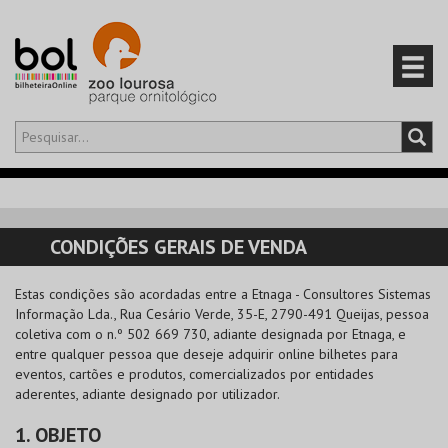
Olá,
iniciar sessão
PT
0
CARRINHO
CONDIÇÕES GERAIS DE VENDA
EVENTOS
Estas condições são acordadas entre a
Etnaga - Consultores Sistemas
Informação Lda.
, Rua Cesário Verde, 35-E, 2790-491 Queijas, pessoa
CARTÕES
coletiva com o n.º 502 669 730, adiante designada por Etnaga, e
entre qualquer pessoa que deseje adquirir online bilhetes para
PRODUTOS
eventos, cartões e produtos, comercializados por entidades
aderentes, adiante designado por utilizador.
1. OBJETO