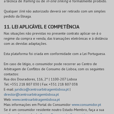
a técnica de
framing
ou de
in-line linking
é formalmente proibido.
Qualquer
link
não autorizado deverá ser retirado com um simples
pedido da Etnaga.
11. LEI APLICÁVEL E COMPETÊNCIA
Nas situações não previstas no presente contrato aplicar-se-á o
regime da compra e venda, das transações eletrónicas e à distância
com as devidas adaptações.
Esta plataforma foi criada em conformidade com a Lei Portuguesa.
Em caso de litígio, o consumidor pode recorrer ao Centro de
Arbitragem de Conflitos de Consumo de Lisboa, com os seguintes
contactos:
Rua dos Douradores, 116, 2º | 1100-207 Lisboa
Tel: +351 218 807 030 | Fax: +351 218 807 038
E-mail:
juridico@centroarbitragemlisboa.pt
|
director@centroarbitragemlisboa.pt
Web:
www.centroarbitragemlisboa.pt
Mais informações em Portal do Consumidor
www.consumidor.pt
Se é um consumidor residente noutro Estado-Membro, faça a sua