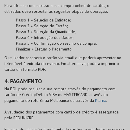
Para efetuar com sucesso a sua compra online de cartões, o
utilizador, deve respeitar as seguintes etapas de operação:
Passo 1 » Selecão da Entidade;
Passo 2 » Seleção do Cartão;
Passo 3 » Seleção da Quantidade;
Passo 4 » Introdução dos Dados;
Passo 5 » Confirmação do resumo da compra;
Finalizar » Efetuar o Pagamento.
O utilizador receberá o cartão via email que poderá apresentar no
telemóvel à entrada do evento. Em alternativa, poderá imprimir o
cartão em formato PDF.
4. PAGAMENTO
Na
BOL
pode realizar a sua compra através do pagamento com
cartão de
Crédito/Débito VISA
ou
MASTERCARD
, através do
pagamento de referência Multibanco ou através da
Klarna
.
A validação dos pagamentos com cartão de crédito é assegurada
pela
REDUNICRE
.
Em caso de utilização fraudulenta de cartões, o vendedor reserva-se