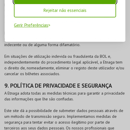
pessoa informações pessoais ou nominativas que identifique o
cliente ou viole a sua privacidade. O cliente tem a oportunidade de
Rejeitar não essenciais
se opor à difusão desta informação para a Opiniões Verificadas
através do endereço:
info@opinioes-verificadas.com
Gerir Preferências
Esta plataforma não deverá ser utilizada para a troca de vírus
informáticos, mailings em massa, material ilegal, ofensivo, abusivo,
indecente ou de alguma forma difamatório.
Em situações de utilização indevida ou fraudulenta da
BOL
e,
independentemente do procedimento legal aplicável, a Etnaga tem
o direito de, nomeadamente, eliminar o registo deste utilizador e/ou
cancelar os bilhetes associados.
9. POLÍTICA DE PRIVACIDADE E SEGURANÇA
A Etnaga adota todas as medidas técnicas para garantir a privacidade
das informações que lhe são confiadas.
Este site dá a possibilidade de submeter dados pessoais através de
um método de transmissão seguro. Implementamos medidas de
segurança para tentar evitar o acesso ilegítimo por parte de
terceiros aos seus dados pessoais. Os nossos profissionais que