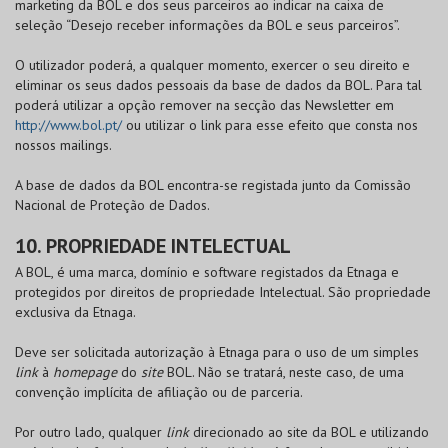
marketing da
BOL
e dos seus parceiros ao indicar na caixa de
seleção “Desejo receber informações da
BOL
e seus parceiros”.
O utilizador poderá, a qualquer momento, exercer o seu direito e
eliminar os seus dados pessoais da base de dados da
BOL
. Para tal
poderá utilizar a opção remover na secção das Newsletter em
http://www.bol.pt/
ou utilizar o link para esse efeito que consta nos
nossos mailings.
A base de dados da
BOL
encontra-se registada junto da Comissão
Nacional de Proteção de Dados.
10. PROPRIEDADE INTELECTUAL
A
BOL
, é uma marca, domínio e software registados da Etnaga e
protegidos por direitos de propriedade Intelectual. São propriedade
exclusiva da Etnaga.
Deve ser solicitada autorização à Etnaga para o uso de um simples
link
à
homepage
do
site
BOL
. Não se tratará, neste caso, de uma
convenção implícita de afiliação ou de parceria.
Por outro lado, qualquer
link
direcionado ao site da
BOL
e utilizando