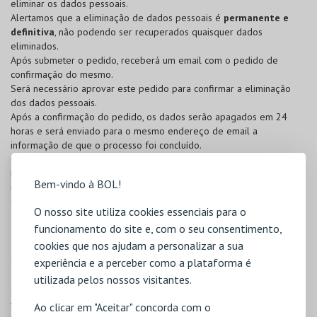
eliminar os dados pessoais.
Alertamos que a eliminação de dados pessoais é
permanente e
definitiva
, não podendo ser recuperados quaisquer dados
eliminados.
Após submeter o pedido, receberá um email com o pedido de
confirmação do mesmo.
Será necessário aprovar este pedido para confirmar a eliminação
dos dados pessoais.
Após a confirmação do pedido, os dados serão apagados em 24
horas e será enviado para o mesmo endereço de email a
informação de que o processo foi concluído.
Com esta operação, a BOL deixará de ter os dados pessoais,
histórico de compras, sendo ainda disponibilizadas quaisquer
Bem-vindo à BOL!
reservas efetuadas.
O seu pedido poderá ser negado pelas seguintes razões:
O nosso site utiliza cookies essenciais para o
- Efetuou uma reserva e a mesma ainda se encontra ativa;
funcionamento do site e, com o seu consentimento,
- Adquiriu bilhetes para um evento que ainda não se realizou;
- Adquiriu bilhetes para um evento com obrigação de preenchimento
cookies que nos ajudam a personalizar a sua
de inquérito e o mesmo ainda não se realizou;
experiência e a perceber como a plataforma é
- Adquiriu um cartão, onde esteja associado como cliente e o mesmo
utilizada pelos nossos visitantes.
ainda se encontra ativo.
Assim que todas as condições em cima não se verifiquem, poderá
Ao clicar em "Aceitar" concorda com o
efetuar um novo pedido de esquecimento no nosso sistema.